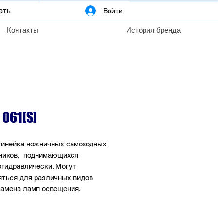
Войти
Контакты
История бренда
 061[S]
линейка ножничных самоходных
ников, поднимающихся
огидравлически. Могут
яться для различных видов
замена ламп освещения,
ение рекламы в торговых
, создание внутреннего