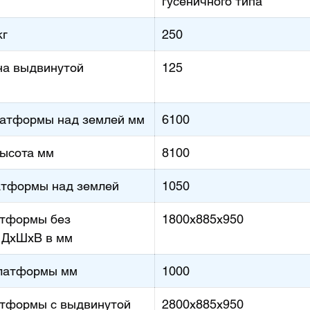
гусеничного типа
кг
250
на выдвинутой
125
латформы над землей мм
6100
ысота мм
8100
атформы над землей
1050
атформы без
1800х885х950
 ДхШхВ в мм
латформы мм
1000
атформы с выдвинутой
2800х885х950