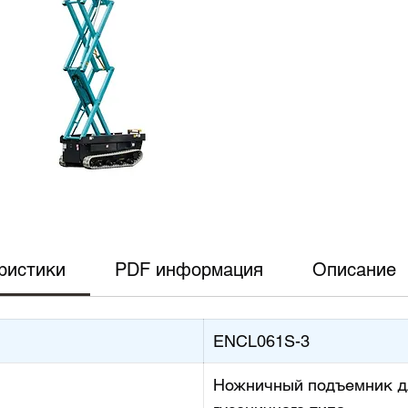
интерь
электр
зданиях
компак
дверные
грузоп
ристики
PDF информация
Описание
ENСL061S-3
Ножничный подъемник д