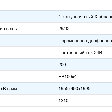
4-х ступенчатый Х обра
из в сек
29/32
Переменное однофазное
Постоянный ток 24В
200
ЕВ100х4
хВ в мм
1955х990х1995
1310