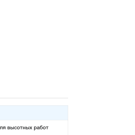
ера в помещениях, прокладка
опроводки в промышленных
 и на заводах. Легкие и
тные, проходят в любые
 проемы, в том числе и в
одъемные лифты.
ля высотных работ