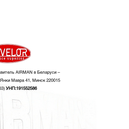
витель AIRMAN в Беларуси –
Янки Мавра 41, Минск 220015
03)
УНП:191552586