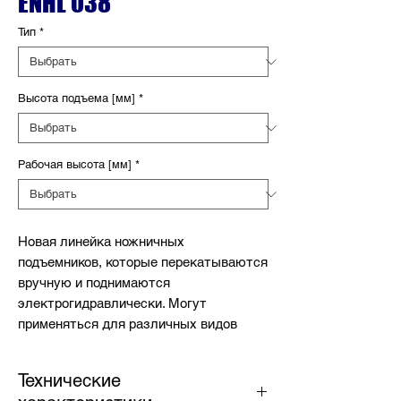
ENHL 038
Тип
*
Высота подъема [мм]
*
Рабочая высота [мм]
*
Новая линейка ножничных
подъемников, которые перекатываются
вручную и поднимаются
электрогидравлически. Могут
применяться для различных видов
работ: замена ламп освещения,
размещение рекламы в торговых
Технические
центрах, создание внутреннего