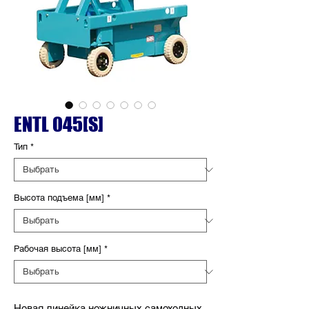
ENTL 045[S]
Тип
*
Высота подъема [мм]
*
Рабочая высота [мм]
*
Новая линейка ножничных самоходных