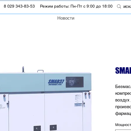
m
8 029 343-83-53
Режим работы: Пн-Пт с 9:00 до 18:00
Новости
SMA
Безмас
компре
воздух
произво
фармац
др.
Мощност