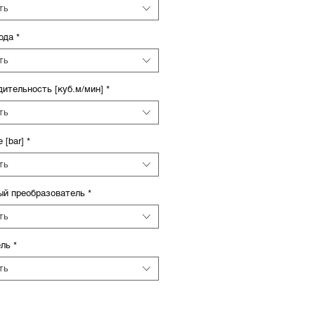
ть
ода
*
ть
ительность [куб.м/мин]
*
ть
 [bar]
*
ть
ый преобразователь
*
ть
ль
*
ть