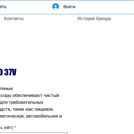
Войти
Контакты
История бренда
D 37V
ляные
ссоры обеспечивают чистый
 для требовательных
дств, таких как: пищевое,
евтическое, автомобильное и
ь [кВт]
*