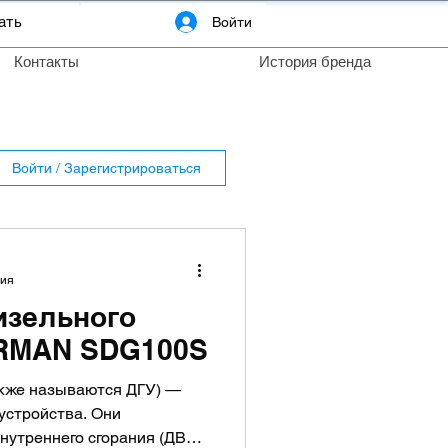
Войти
Контакты
История бренда
Войти / Зарегистрироваться
ния
изельного
IRMAN SDG100S
акже называются ДГУ) —
устройства. Они
нутреннего сгорания (ДВС)